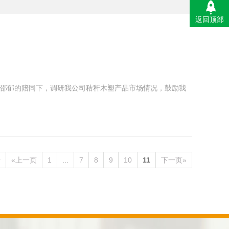
返回顶部
长邵郁的陪同下，调研我公司秸秆木塑产品市场情况，鼓励我
录
«上一页
1
...
7
8
9
10
11
下一页»